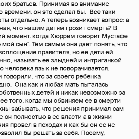
воих братьев. Принимая во внимание
о времени, он это сделал бы. Все таки
еты отдельно. А теперь возникает вопрос: а
ная, что нашим детям грозит смерть? В
ий момент. когда Хюррем говорит Мустафе
не мой сын". Тем самым она дает понять, что
воплощение правителя, но ее дети ей
нно, называть ее злыдней и интриганкой
о человека язык не поворачивается.
 говорили, что за своего ребенка
дно. Она как и любая мать пыталась
собственных детей и никак невозможно за
лее того, когда мы обвиняем ее в смерти
ны забывать, что решения принимал сам
е он полностью в ее власти а в жизни
ия провел в походах и как бы он ее не
озволил бы решать за себя. Посему,