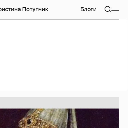
ристина Потупчик
Блоги