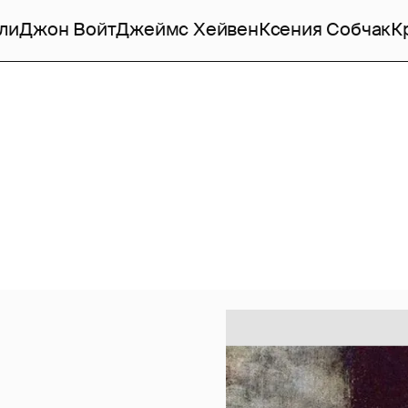
ли
Джон Войт
Джеймс Хейвен
Ксения Собчак
К