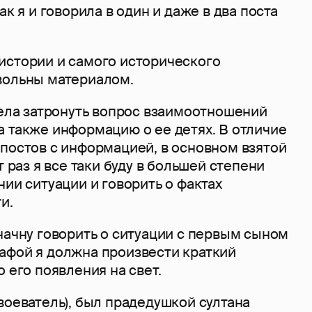
ак я и говорила в один и даже в два поста
истории и самого исторического
вольны материалом.
тела затронуть вопрос взаимоотношений
а также информацию о ее детях. В отличие
 постов с информацией, в основном взятой
т раз я все таки буду в большей степени
нии ситуации и говорить о фактах
и.
начну говорить о ситуации с первым сыном
афой я должна произвести краткий
о его появления на свет.
воеватель), был прадедушкой султана