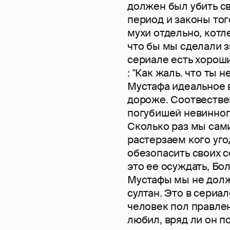
должен был убить с
период и законы тог
мухи отдельно, котл
что бы мы сделали з
сериале есть хорош
: "Как жаль. что ты 
Мустафа идеальное 
дороже. Соотвестве
погубишей невинног
Сколько раз мы сами
растерзаем кого уго
обезопасить своих 
это ее осуждать, Бо
Мустафы мы не долж
султан. Это в сериал
человек пол правлен
любил, вряд ли он п