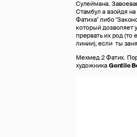
Сулеймана. Завоева
Стамбул а взойдя на
Фатиха" либо "Закон
который дозволяет у
прервать их род (то 
линии), если ты зан
Мехмед 2 Фатих. По
художника
Gentile Be