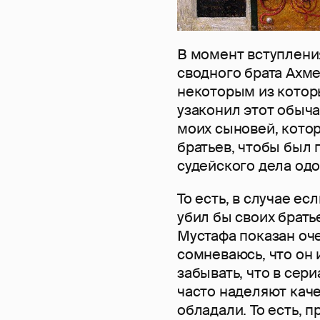
В момент вступления
сводного брата Ахме
некоторым из которы
узаконил этот обыча
моих сыновей, котор
братьев, чтобы был 
судейского дела одо
То есть, в случае ес
убил бы своих брать
Мустафа показан оч
сомневаюсь, что он 
забывать, что в сер
часто наделяют кач
обладали. То есть, 