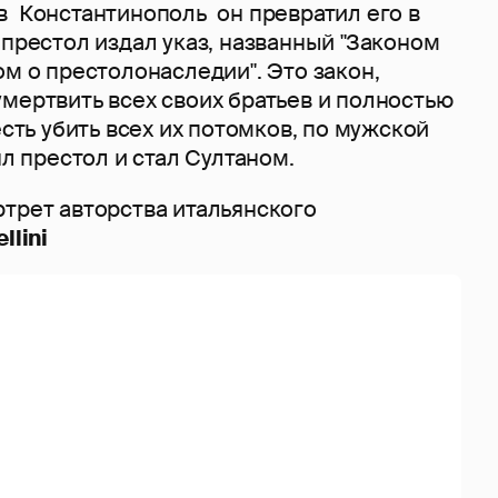
в Константинополь он превратил его в
 престол издал указ, названный "Законом
ом о престолонаследии". Это закон,
мертвить всех своих братьев и полностью
есть убить всех их потомков, по мужской
ял престол и стал Султаном.
ртрет авторства итальянского
llini