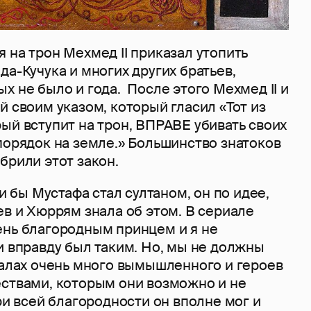
 на трон Мехмед II приказал утопить
да-Кучука и многих других братьев,
х не было и года. После этого Мехмед II и
й своим указом, который гласил «Тот из
ый вступит на трон, ВПРАВЕ убивать своих
порядок на земле.» Большинство знатоков
брили этот закон.
ли бы Мустафа стал султаном, он по идее,
ев и Хюррям знала об этом. В сериале
ень благородным принцем и я не
и вправду был таким. Но, мы не должны
иалах очень много вымышленного и героев
ествами, которым они возможно и не
при всей благородности он вполне мог и