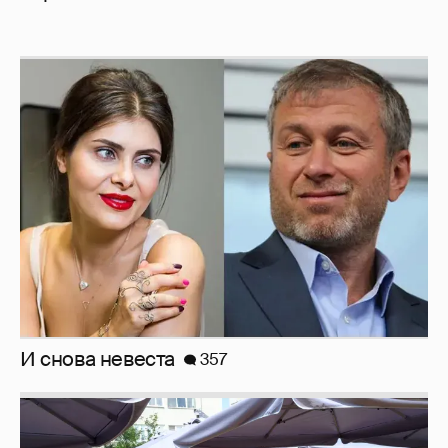
И снова невеста
357