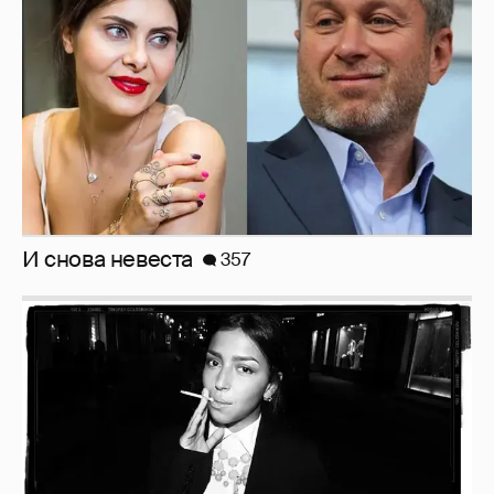
Рублёвские дочки
187