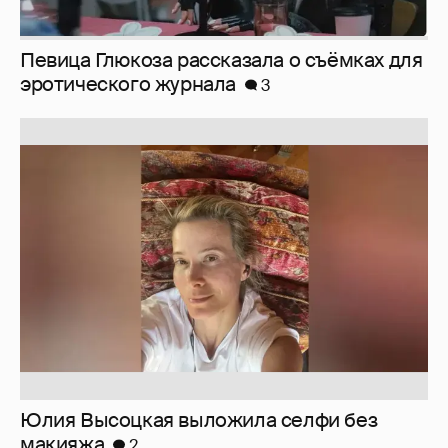
Юлия Высоцкая выложила селфи без
макияжа
2