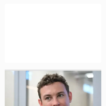
Никита Кологривый высказался насчёт
ИИ
1