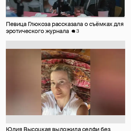
Юлия Высоцкая выложила селфи без
макияжа
2