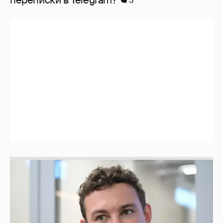
3
Никита Кологривый высказался насчёт
ИИ
1