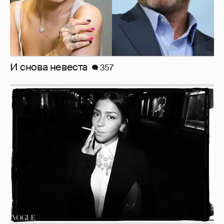
И снова невеста
357