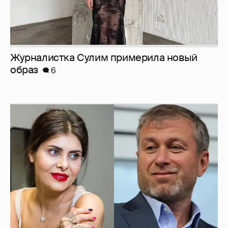
И снова невеста
357