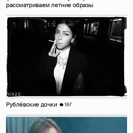
Рублёвские дочки
187
Неужели правда?
143