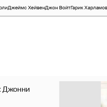
оли
Джеймс Хейвен
Джон Войт
Гарик Харламо
: Джонни