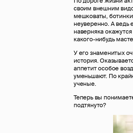
По дороге жизни ак
своим внешним видо
мешковаты, ботинки 
неуверенно. А ведь 
наверняка окажутся
какого-нибудь маст
У его знаменитых о
история. Оказываетс
аппетит особое возд
уменьшают. По край
ученые.
Теперь вы понимает
подтянуто?