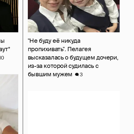
ны
"Не буду её никуда
аут*
пропихивать". Пелагея
высказалась о будущем дочери,
10
из-за которой судилась с
бывшим мужем
3