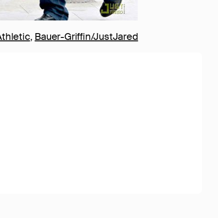
thletic
,
Bauer-Griffin/JustJared