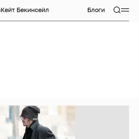
в
Кейт Бекинсейл
Блоги