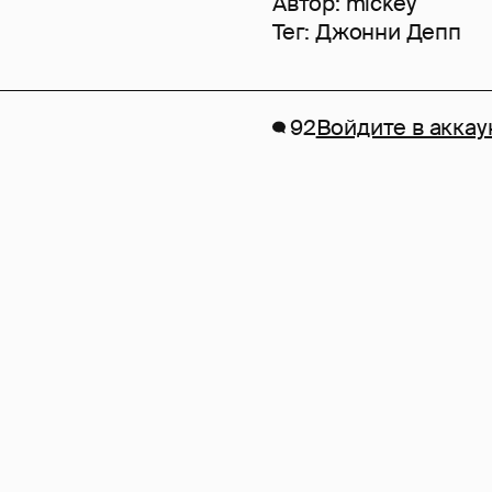
Автор:
mickey
Тег:
Джонни Депп
92
Войдите в аккау