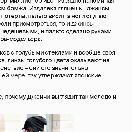
тер-миллионер идет изрядно напоминая
м бомжа. Издалека глянешь - джинсы
потерты, пальто висит, а ноги ступают
если присмотреться, то и джинсы
 недешевыми, и пальто сделано руками
ера-модельера.
чков с голубыми стеклами и вообще своя
я, линзы голубого цвета оказывают на
ействие – они его значительно
ней мере, так утверждают японские
е, почему Джонни выглядит так молодо и