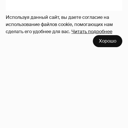
Используя данный сайт, вы даете согласие на
использование файлов cookie, помогающих нам
сделать его удобнее для вас.
Читать подробнее
Дочь главы ВЭБ. РФ и солистка Большого
Хорошо
Мария Шувалова показала редкое фото с
мужем
18