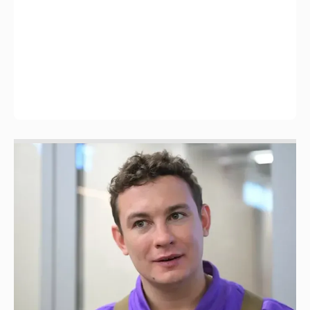
Никита Кологривый высказался насчёт
ИИ
1