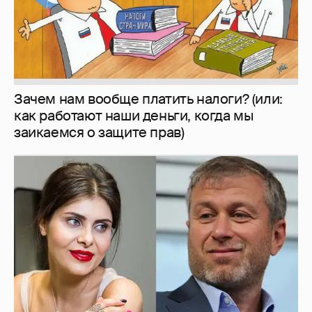
И снова невеста
357