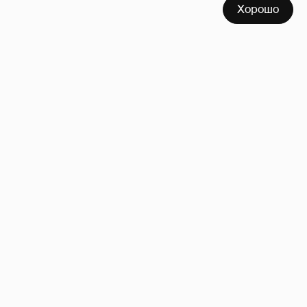
Хорошо
Анастасия Гребенкина, Женя Малахова,
Оксана Русланова и другие гости
фестиваля «Баланс вкуса и ритма»:
рассматриваем летние образы