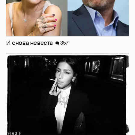
И снова невеста
357