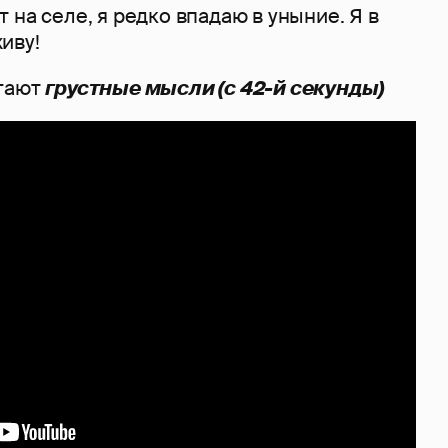
 на селе, я редко впадаю в уныние. Я в
иву!
игают
грустные мысли (с 42-й секунды)