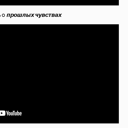
ь о
прошлых чувствах