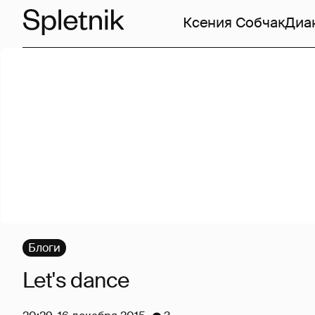
Ксения Собчак
Диа
Блоги
Let's dance