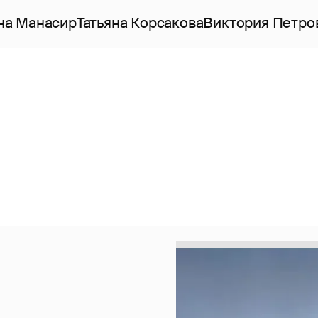
на Манасир
Татьяна Корсакова
Виктория Петро