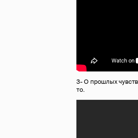
3- О прошлых чувства
то.