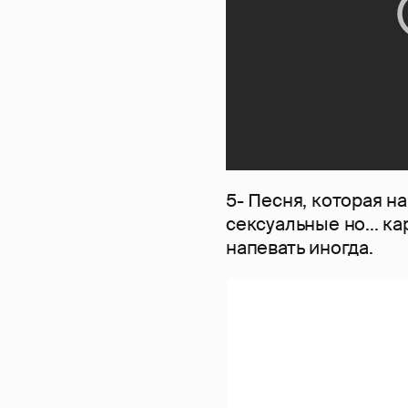
5- Песня, которая н
сексуальные но... к
напевать иногда.