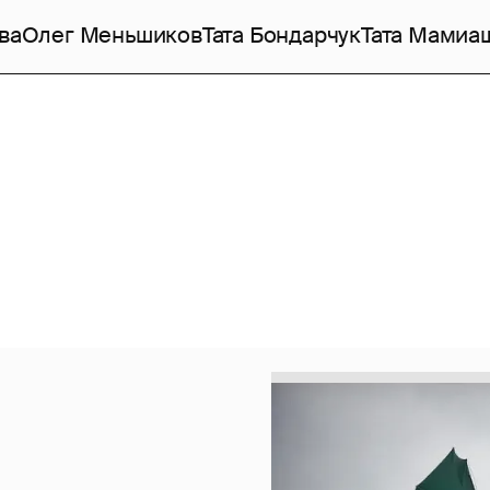
ва
Олег Меньшиков
Тата Бондарчук
Тата Мамиа