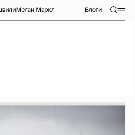
швили
Меган Маркл
Блоги