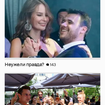
Неужели правда?
143