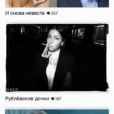
И снова невеста
357
Рублёвские дочки
187