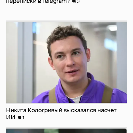
перeписки в Telegram?
3
Никита Кологривый высказался насчёт
ИИ
1