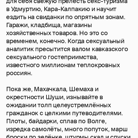
для себя свежую прелесть секс-туризма
в Удмуртию, Кара-Калпакию и научит
ездить на свиданки по опрятным зонам.
Гаражи, кладбища, магазины
хозяйственных товаров. Но это со
временем, конечно. Когда сексуальный
аналитик пресытится валом кавказского
сексуального гостеприимства,
известного миллионам теплокровных
россиян.
Пока же, Махачкала, Шемаха и
окрестности Шуши, изнывайте в
ожидании толп целеустремлённых
гражданок с целкими путеводителями.
Плоты, байдарки, сплав по Волге,
изредка самолёты, много попуток, марш
броски по зелёнке, штурмы скал и спуски