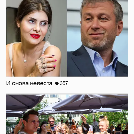
И снова невеста
357