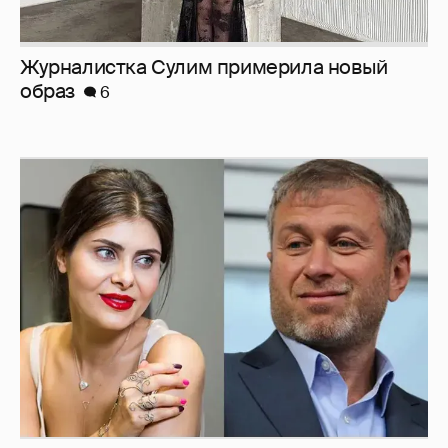
И снова невеста
357