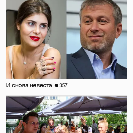
И снова невеста
357