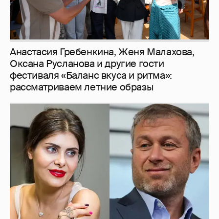
И снова невеста
357