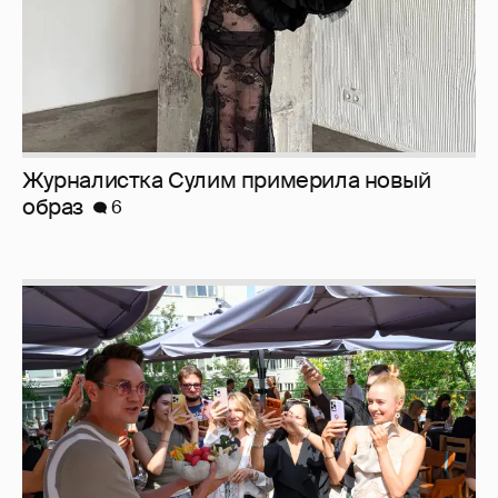
Анастасия Гребенкина, Женя Малахова,
Оксана Русланова и другие гости
фестиваля «Баланс вкуса и ритма»:
рассматриваем летние образы