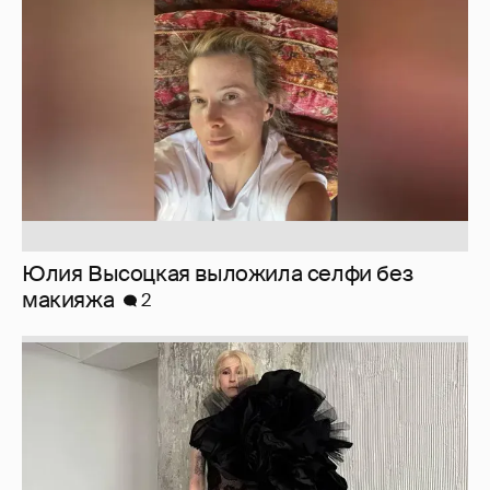
макияжа
2
Журналистка Сулим примерила новый
образ
6