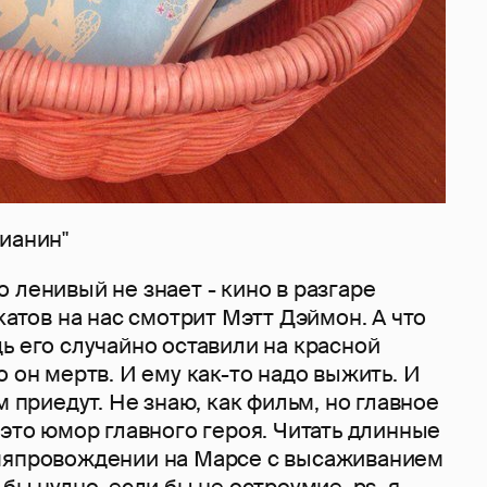
ианин"
 ленивый не знает - кино в разгаре
акатов на нас смотрит Мэтт Дэймон. А что
ь его случайно оставили на красной
о он мертв. И ему как-то надо выжить. И
м приедут. Не знаю, как фильм, но главное
 это юмор главного героя. Читать длинные
мяпровождении на Марсе с высаживанием
бы нудно, если бы не остроумие. ps. я