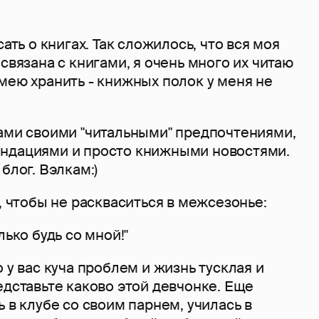
сать о книгах. Так сложилось, что вся моя
 связана с книгами, я очень много их читаю
мею хранить - книжных полок у меня не
вами своими "читальными" предпочтениями,
ндациями и просто книжными новостями.
блог. Вэлкам:)
г, чтобы не раскваситься в межсезонье:
лько будь со мной!"
о у вас куча проблем и жизнь тусклая и
едставьте каково этой девчонке. Еще
ь в клубе со своим парнем, училась в