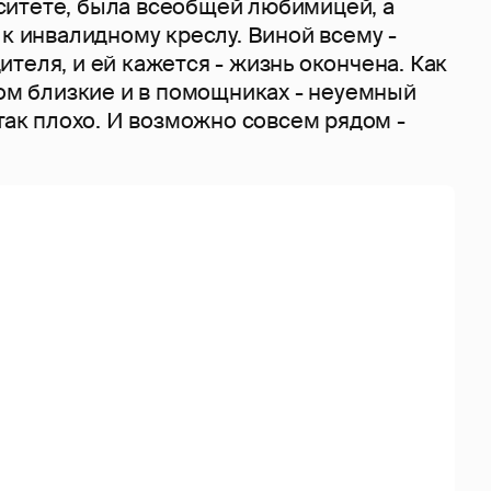
итете, была всеобщей любимицей, а
 к инвалидному креслу. Виной всему -
теля, и ей кажется - жизнь окончена. Как
дом близкие и в помощниках - неуемный
 так плохо. И возможно совсем рядом -