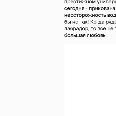
престижном универс
сегодня - прикована
неосторожность води
бы не так! Когда ря
лабрадор, то все не
большая любовь.