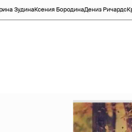
рина Зудина
Ксения Бородина
Дениз Ричардс
К