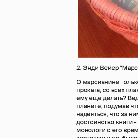
2. Энди Вейер "Марс
О марсианине только
проката, со всех пл
ему еще делать? Вед
планете, подумав чт
надеяться, что за ни
достоинство книги -
монологи о его вре
картошки и пр. было 