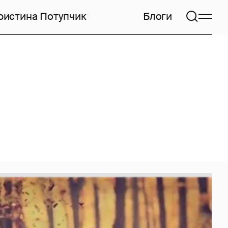
ристина Потупчик
Блоги