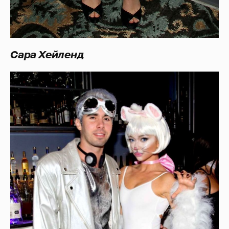
Cара Хейленд