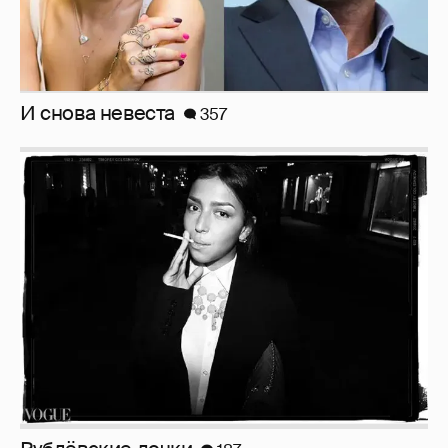
И снова невеста
357