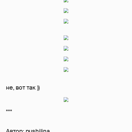
не, вот так ))
***
Автор:
pushilina