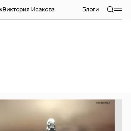
к
Виктория Исакова
Блоги