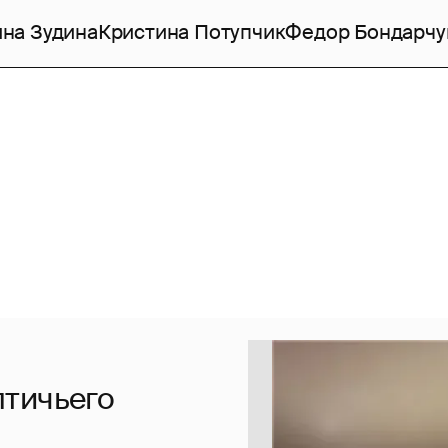
на Зудина
Кристина Потупчик
Федор Бондарчу
птичьего