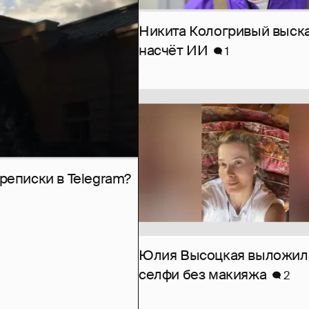
Никита Кологривый выск
насчёт ИИ
1
рeписки в Telegram?
Юлия Высоцкая выложил
селфи без макияжа
2