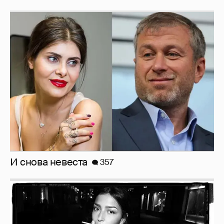
И снова невеста
357