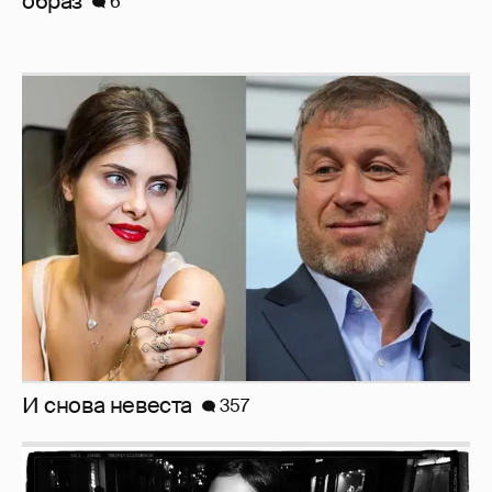
образ
6
И снова невеста
357