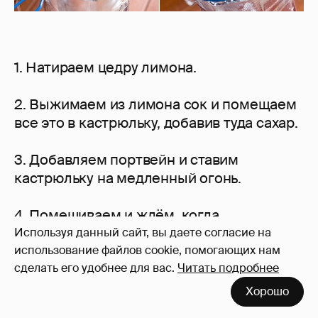
1. Натираем цедру лимона.
2. Выжимаем из лимона сок и помещаем
все это в кастрюльку, добавив туда сахар.
3. Добавляем портвейн и ставим
кастрюльку на медленный огонь.
4. Помешиваем и ждём, когда
растворится сахар, а параллельно ставим
Используя данный сайт, вы даете согласие на
кипятиться чайник.
использование файлов cookie, помогающих нам
сделать его удобнее для вас.
Читать подробнее
5. Если сахар растворился, следует снять
Хорошо
кастрюлю с огня и влить туда стакан