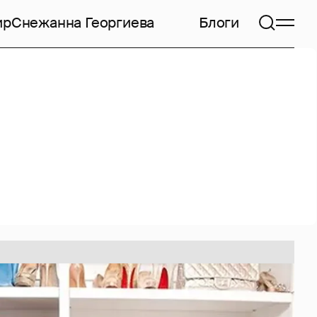
ир
Снежанна Георгиева
Блоги