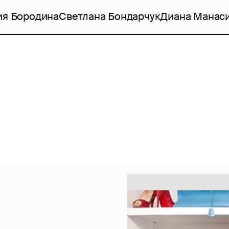
ия Бородина
Светлана Бондарчук
Диана Манас