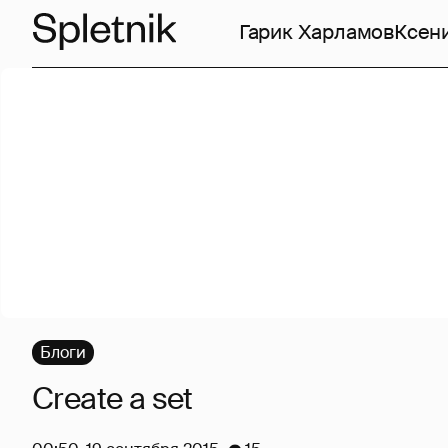
Гарик Харламов
Ксен
Блоги
Create a set