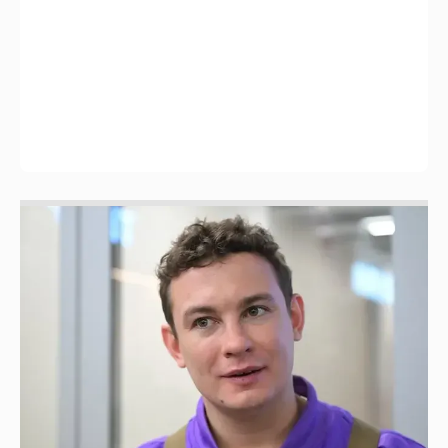
Никита Кологривый высказался насчёт
ИИ
1