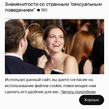
Знаменитости со странным "сексуальным
поведением"
180
Используя данный сайт, вы даете согласие на
использование файлов cookie, помогающих нам
Миро и Холина о Жуковой
сделать его удобнее для вас.
Читать подробнее
138
Хорошо