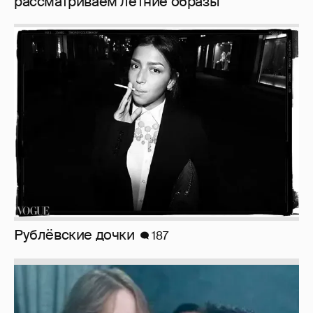
рассматриваем летние образы
Рублёвские дочки
187