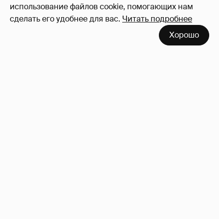
Войдите в аккаунт
, чтобы читать и
использование файлов cookie, помогающих нам
оставлять комментарии
сделать его удобнее для вас.
Читать подробнее
Хорошо
53-летний брат Анджелины Джоли
совершил каминг-аут* после развода с