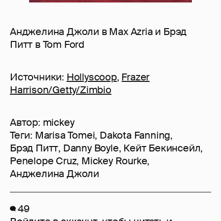
Анджелина Джоли в Max Azria и Брэд
Питт в Tom Ford
Источники:
Hollyscoop
,
Frazer
Harrison/Getty/Zimbio
Автор:
mickey
Теги:
Marisa Tomei
,
Dakota Fanning
,
Брэд Питт
,
Danny Boyle
,
Кейт Бекинсейл
,
Penelope Cruz
,
Mickey Rourke
,
Анджелина Джоли
49