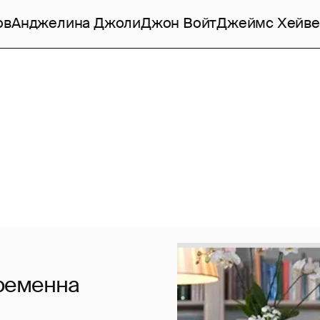
ов
Анджелина Джоли
Джон Войт
Джеймс Хейве
ременна