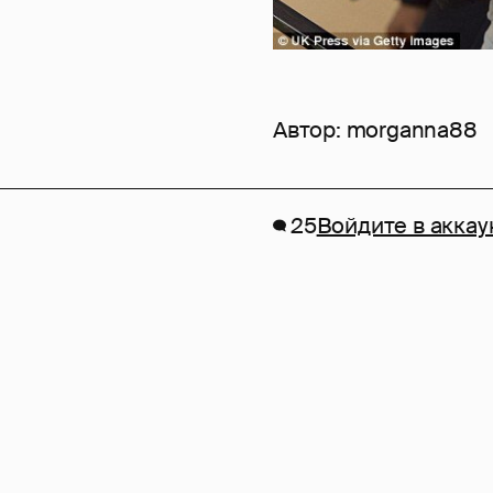
Автор:
morganna88
25
Войдите в аккау