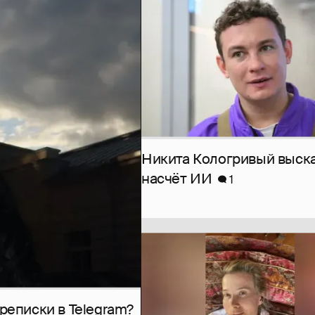
Никита Кологривый выск
насчёт ИИ
1
рeписки в Telegram?