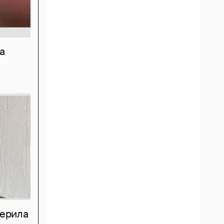
а
мерила