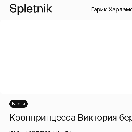
Гарик Харлам
Блоги
Кронпринцесса Виктория бе