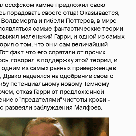
Философском камне предложил свою
сь порадовать своего отца! Оказывается,
 Волдеморта и гибели Поттеров, в мире
появляться самые фантастические теории
 выжил маленький Гарри, и одной из самых
ория о том, что он и сам величайший
от факт, что его спрятали от прочих
сь, говорил в поддержку этой теории, и
 одним из самых рьяных приверженцев
, Драко надеялся на одобрение своего
ужбу потенциальному новому Темному
рочем, отказ Гарри от предложенной
ние с "предателями" чистоты крови -
ро развеяли заблуждения Малфоев.