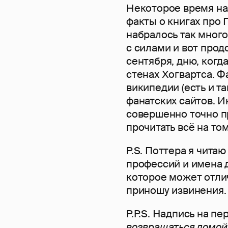
Некоторое время на
факты о книгах про 
набралось так много,
с силами и вот прод
сентября, дню, когд
стенах Хогвартса. 
википедии (есть и та
фанатских сайтов. 
совершенно точно п
прочитать всё на то
P.S. Поттера я чита
профессий и имена 
которое может отлич
приношу извинения.
P.P.S. Надпись на п
возвращаться домой