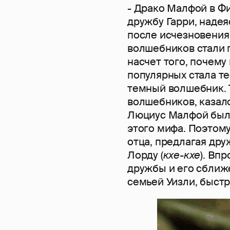
- Драко Малфой в 
дружбу Гарри, надея
после исчезновения
волшебников стали 
насчет того, почему
популярных стала те
темный волшебник. Т
волшебников, казало
Люциус Малфой был
этого мифа. Поэтому
отца, предлагая др
Лорду (
кхе-кхе
). Вп
дружбы и его сближе
семьей Уизли, быст