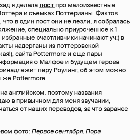
зад я делала
пост
про малоизвестные
Поттера и съемках Поттерианы. Фактов
 что в один пост они не лезли, я собралась
олжение, специально приуроченное к 1
а избранные счастливчики начинают уч:) в
Факты надерганы из поттеровской
кая!), сайта Pottermore и еще пары
Информация о Малфое и будущем героев
ринадлежит перу Роулинг, об этом можно
м же Pottermore.
ю на английском, поэтому названия
даю в привычном для меня звучании,
аться от наших переводов, за что заранее
ервом фото:
Первое сентября. Пора
.