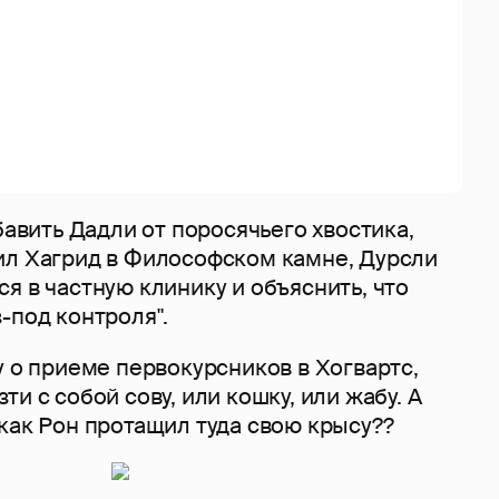
збавить Дадли от поросячьего хвостика,
ил Хагрид в Философском камне, Дурсли
я в частную клинику и объяснить, что
-под контроля".
у о приеме первокурсников в Хогвартс,
и с собой сову, или кошку, или жабу. А
как Рон протащил туда свою крысу??