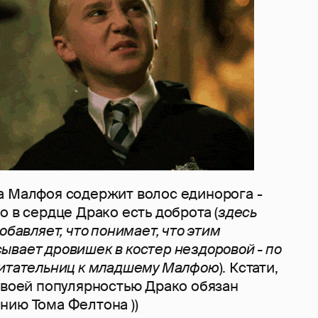
а Малфоя содержит волос единорога -
о в сердце Драко есть доброта (
здесь
обавляет, что понимает, что этим
вает дровишек в костер нездоровой - по
читательниц к младшему Малфою
). Кстати,
своей популярностью Драко обязан
нию Тома Фелтона ))