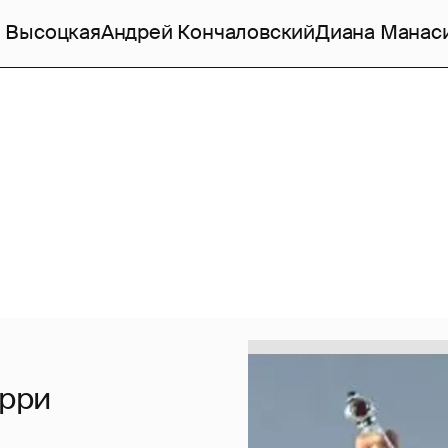
 Высоцкая
Андрей Кончаловский
Диана Манас
арри