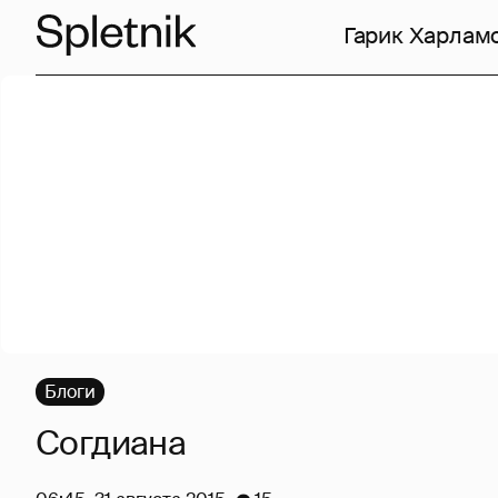
Гарик Харлам
Блоги
Согдиана