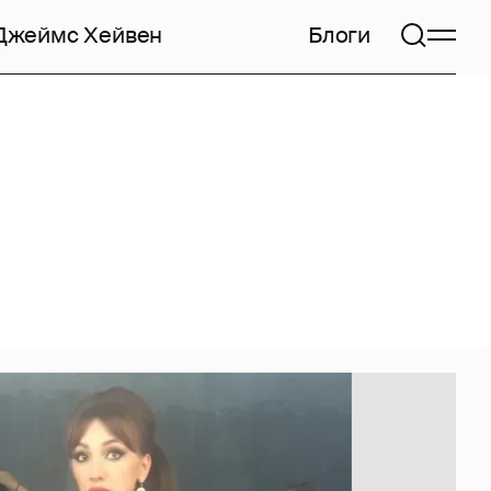
Джеймс Хейвен
Блоги