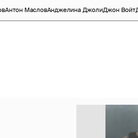
ов
Антон Маслов
Анджелина Джоли
Джон Войт