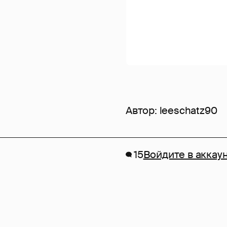
Автор:
leeschatz90
15
Войдите в аккау