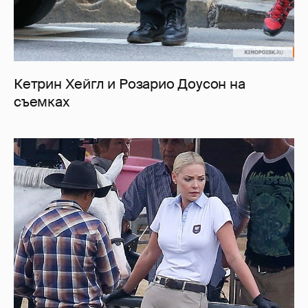
Кетрин Хейгл и Розарио Доусон на
съемках