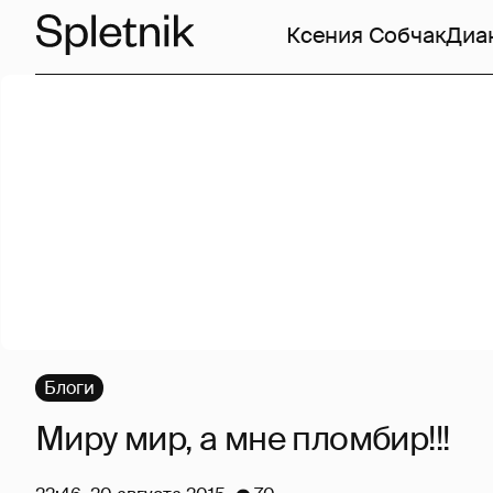
Ксения Собчак
Диа
Блоги
Миру мир, а мне пломбир!!!