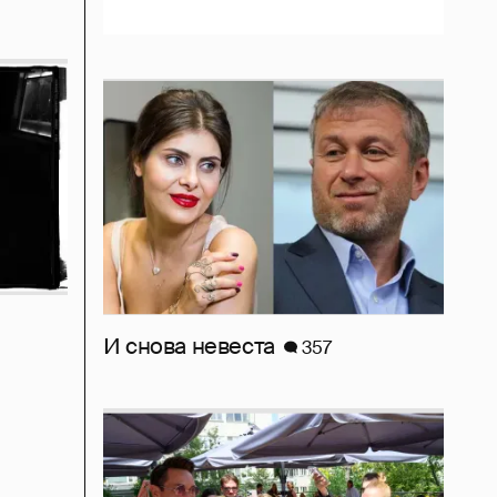
И снова невеста
357