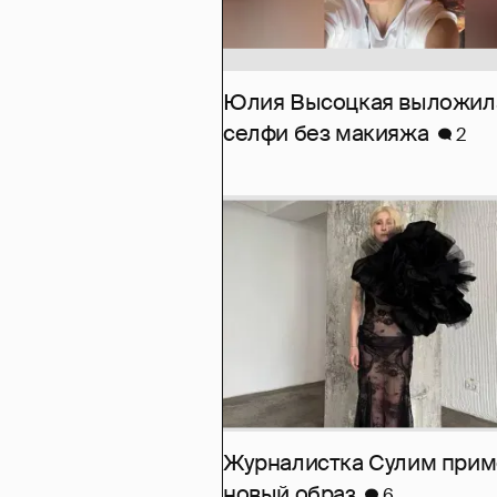
Юлия Высоцкая выложил
селфи без макияжа
2
Журналистка Сулим при
новый образ
6