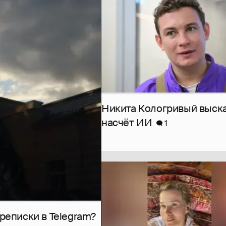
Никита Кологривый выск
насчёт ИИ
1
рeписки в Telegram?