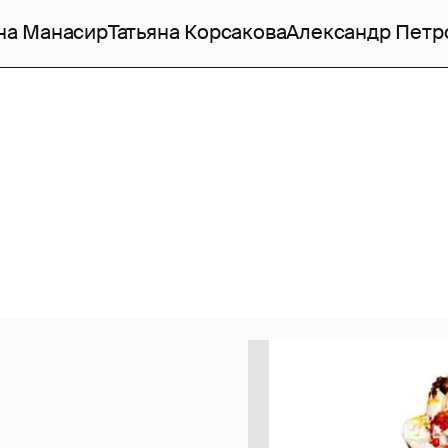
на Манасир
Татьяна Корсакова
Александр Петр