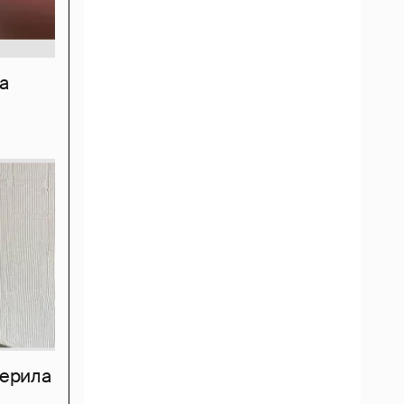
а
мерила