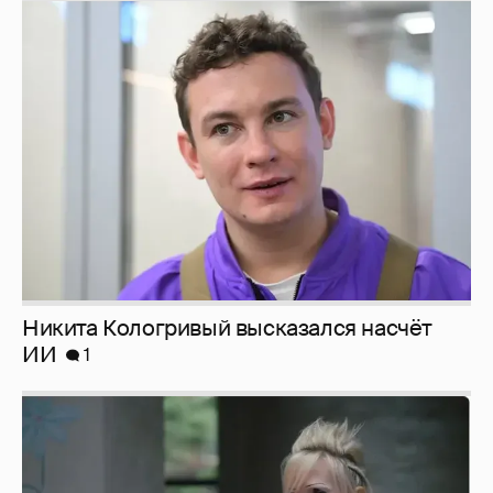
Никита Кологривый высказался насчёт
ИИ
1
Певица Глюкоза рассказала о съёмках для
эротического журнала
3