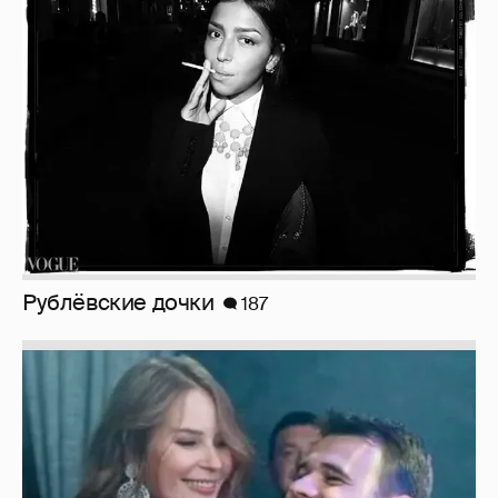
Рублёвские дочки
187
Неужели правда?
143