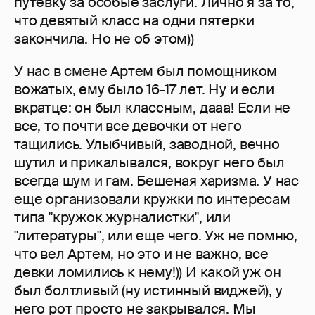
путевку за особые заслуги. Лично я за то,
что девятый класс на одни пятерки
закончила. Но не об этом))
У нас в смене Артем был помощником
вожатых, ему было 16-17 лет. Ну и если
вкратце: он был классным, дааа! Если не
все, то почти все девочки от него
тащились. Улыбчивый, заводной, вечно
шутил и прикалывался, вокруг него был
всегда шум и гам. Бешеная харизма. У нас
еще организовали кружки по интересам
типа "кружок журналистки", или
"литературы", или еще чего. Уж не помню,
что вел Артем, но это и не важно, все
девки ломились к нему!)) И какой уж он
был болтливый (ну истинный виджей), у
него рот просто не закрывался. Мы