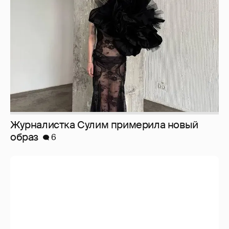
образ
6
И снова невеста
357