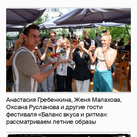
Рублёвские дочки
187