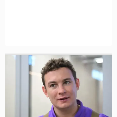
Никита Кологривый высказался насчёт
ИИ
1