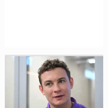
Никита Кологривый высказался насчёт
ИИ
1