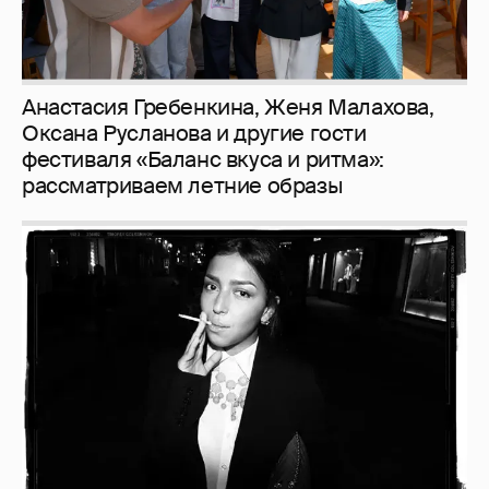
Рублёвские дочки
187