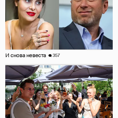
Анастасия Гребенкина, Женя Малахова,
Оксана Русланова и другие гости
фестиваля «Баланс вкуса и ритма»:
рассматриваем летние образы