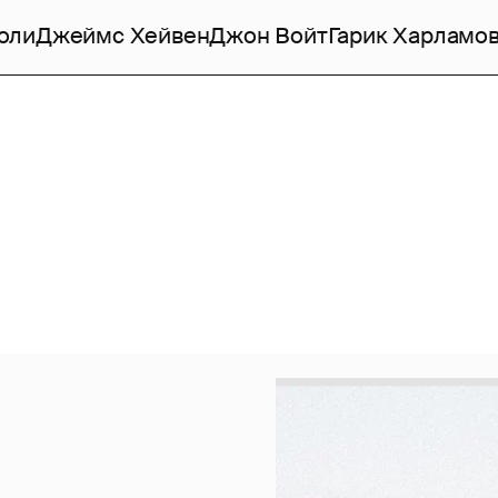
оли
Джеймс Хейвен
Джон Войт
Гарик Харламо