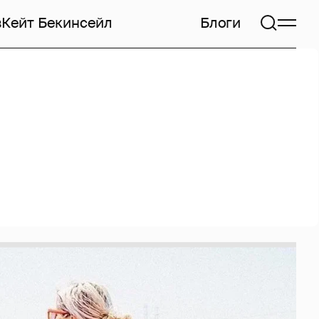
в
Кейт Бекинсейл
Блоги