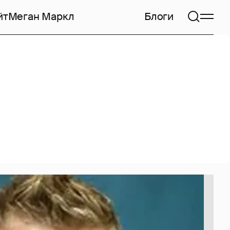
йт
Меган Маркл
Блоги