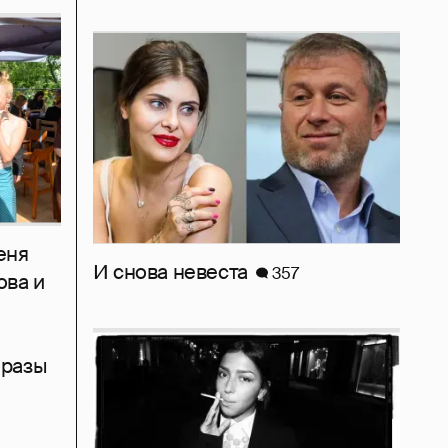
еня
И снова невеста
357
ова и
бразы