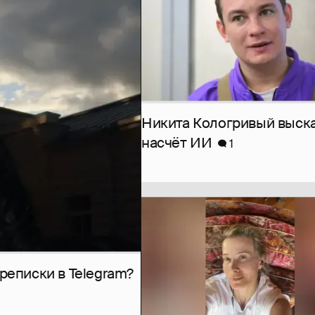
Никита Кологривый выск
насчёт ИИ
1
рeписки в Telegram?