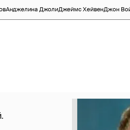
ов
Анджелина Джоли
Джеймс Хейвен
Джон Во
.