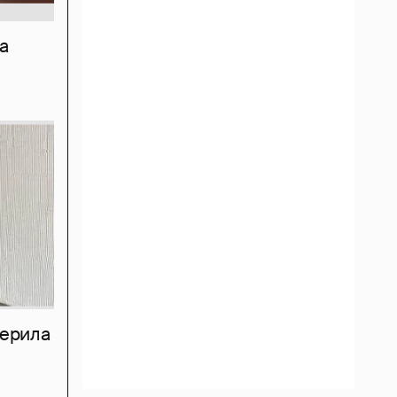
а
мерила