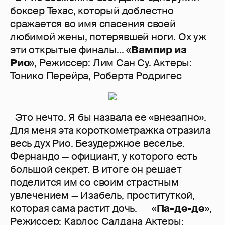
боксер Техас, который доблестно
сражается во имя спасения своей
любимой жены, потерявшей ноги. Ох уж
эти открытые финалы... «
Вампир из
Рио
», Режиссер: Лим Сан Су. Актеры:
Тонико Перейра, Роберта Родригес
Это нечто. Я бы назвала ее «внезапно».
Для меня эта короткометражка отразила
весь дух Рио. Безудержное веселье.
Фернандо — официант, у которого есть
большой секрет. В итоге он решает
поделится им со своим страстным
увлечением — Изабель, проституткой,
которая сама растит дочь. «
Па-де-де
»,
Режиссер: Карлос Салдана Актеры: