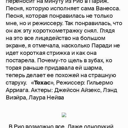
переносит на минуту из Рио в Париж.
Песня, которую исполняет сама Ванесса.
Песня, которая понравилась не только
мне, но и режиссеру. Так понравилась, что
он аж эту короткометражку снял. Глядя
на это все лицедейство на большом
экране, я отмечала, насколько Паради не
идет короткая стрижка и как она
постарела. Почему-то щель в зубах, ко
торая раньше придавала ей шарма,
теперь делает ее похожей на страшную
старуху. «
Техас
», Режиссер: Гильермо
Арриага. Актеры: Джейсон Айзекс, Лэнд
Виэйра, Лаура Нейва
В Рио возможно все. Даже однорукий