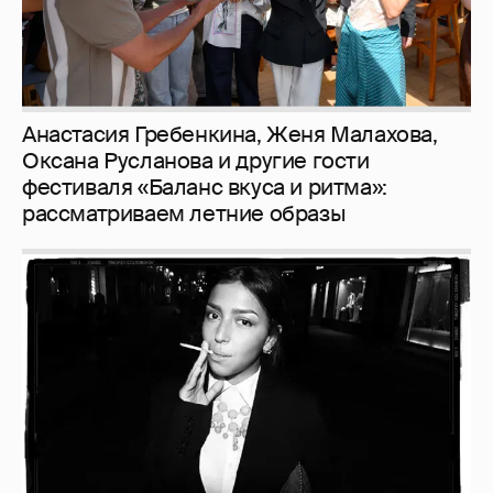
Рублёвские дочки
187