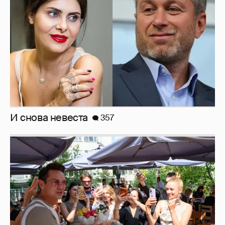
Анастасия Гребенкина, Женя Малахова,
Оксана Русланова и другие гости
фестиваля «Баланс вкуса и ритма»:
рассматриваем летние образы