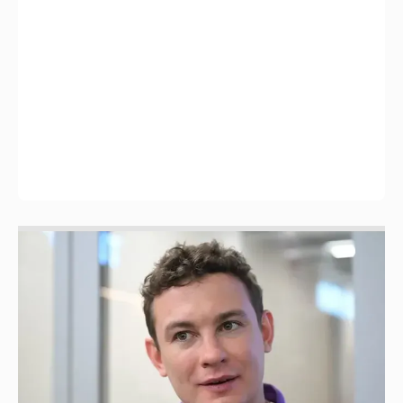
Никита Кологривый высказался насчёт
ИИ
1