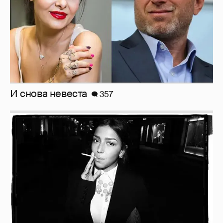
И снова невеста
357