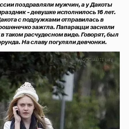
оссии поздравляли мужчин, а у Дакоты
раздник - девушке исполнилось 16 лет.
Дакота с подружками отправилась в
орошенечко зажгла. Папарацци засняли
 в таком расчудесном виде. Говорят, был
ерунда. На славу погуляли девчонки.