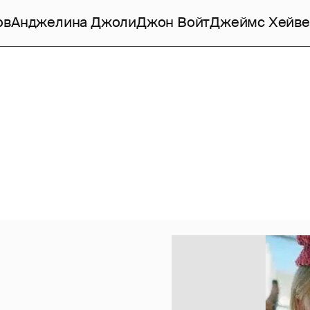
ов
Анджелина Джоли
Джон Войт
Джеймс Хейве