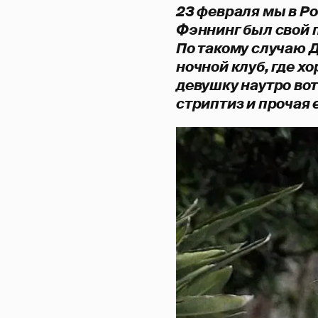
23 февраля мы в Р
Фэннинг был свой п
По такому случаю 
ночной клуб, где х
девушку наутро вот
стриптиз и прочая 