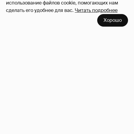
использование файлов cookie, помогающих нам
сделать его удобнее для вас.
Читать подробнее
Хорошо
Сколько Собчак заплатит за архив своей
перeписки в Telegram?
3