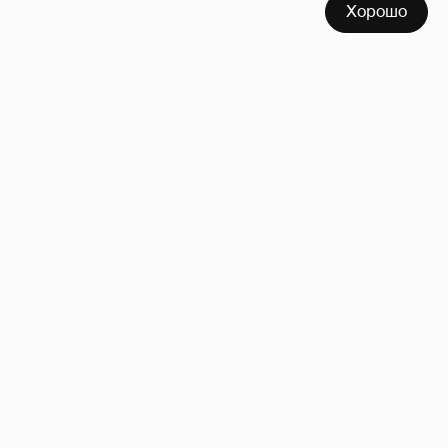
Хорошо
Анастасия Гребенкина, Женя Малахова,
Оксана Русланова и другие гости