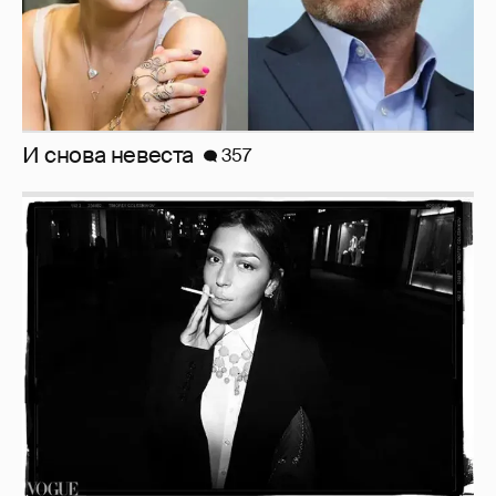
И снова невеста
357