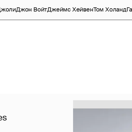
Джоли
Джон Войт
Джеймс Хейвен
Том Холанд
Г
es