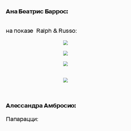
Ана Беатрис Баррос:
на показе Ralph & Russo:
Алессандра Амбросио:
Папарацци: