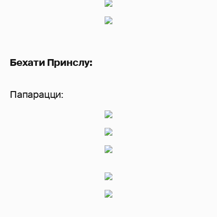
Бехати Принслу:
Папарацци: