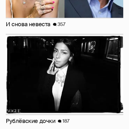
И снова невеста
357
Рублёвские дочки
187