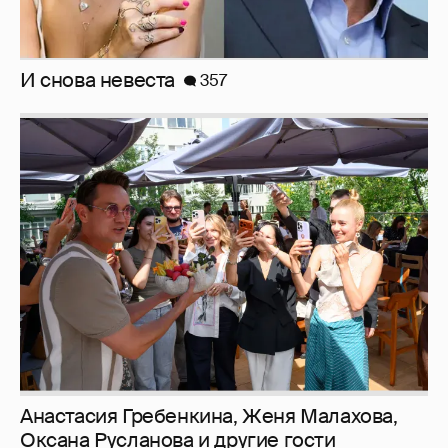
И снова невеста
357
Анастасия Гребенкина, Женя Малахова,
Оксана Русланова и другие гости