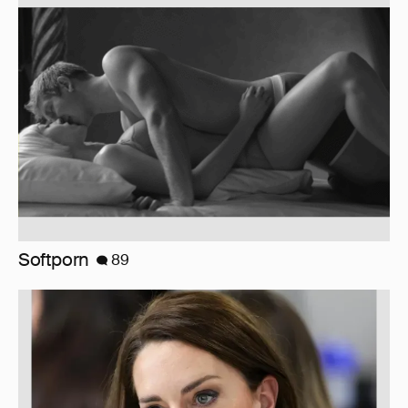
Softporn
89